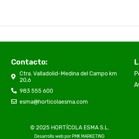
Contacto:
L
P
Ctra. Valladolid-Medina del Campo km
20,6
A
983 555 600
esma@horticolaesma.com
© 2025 HORTÍCOLA ESMA S.L.
Desarrollo web por
PMK MARKETING