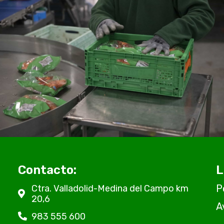
Contacto:
L
P
Ctra. Valladolid-Medina del Campo km
20,6
A
983 555 600